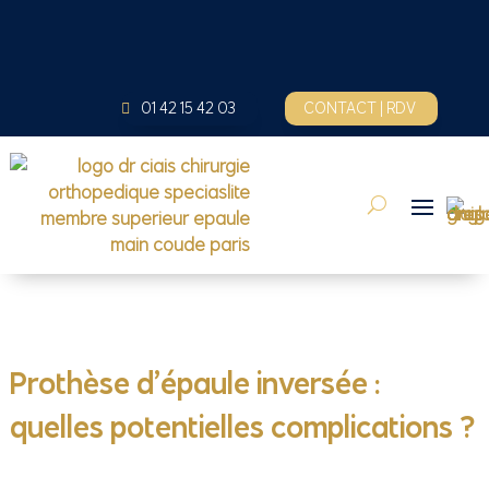
01 42 15 42 03
CONTACT | RDV
Prothèse d’épaule inversée :
quelles potentielles complications ?