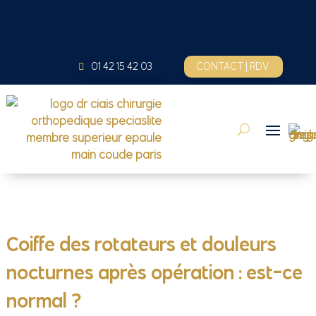
01 42 15 42 03
CONTACT | RDV
Coiffe des rotateurs et douleurs
nocturnes après opération : est-ce
normal ?