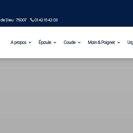
 de Dieu · 75007
01 42 15 42 03
A propos
Épaule
Coude
Main & Poignet
Ur