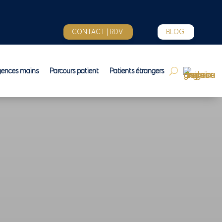
CONTACT | RDV
BLOG
gences mains
Parcours patient
Patients étrangers