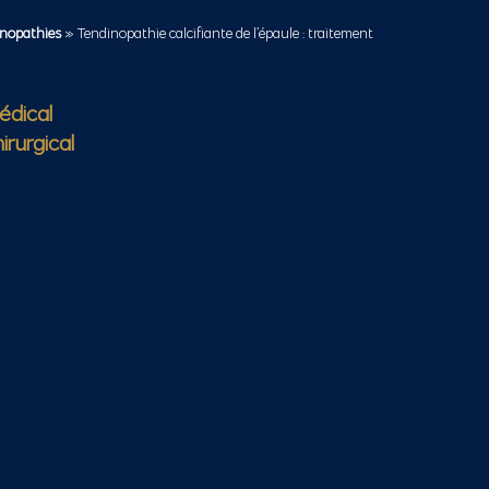
inopathies
»
Tendinopathie calcifiante de l’épaule : traitement
édical
irurgical