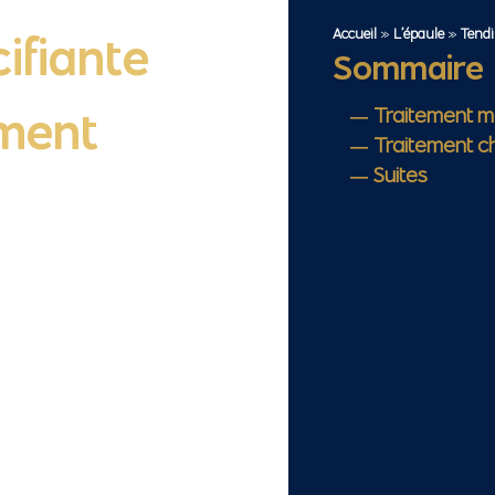
Accueil
»
L’épaule
»
Tend
ifiante
Sommaire
ement
Traitement m
Traitement ch
Suites