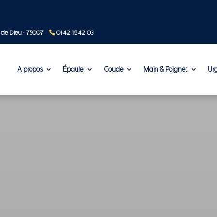
 de Dieu · 75007
01 42 15 42 03
A propos
Épaule
Coude
Main & Poignet
Ur