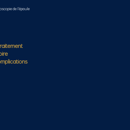
oscopie de l’épaule
traitement
ire
omplications