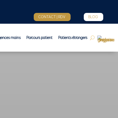
CONTACT | RDV
BLOG
gences mains
Parcours patient
Patients étrangers