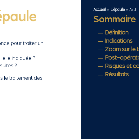
Accueil
»
L’épaule
»
Arthr
épaule
Sommaire
Définition
Indications
nce pour traiter un
Zoom sur le 
Post-opérato
-elle indiquée ?
Risques et c
suites ?
Résultats
ns le traitement des