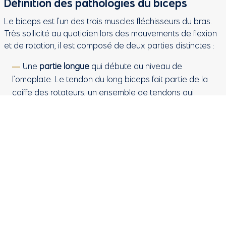
Définition des pathologies du biceps
Le biceps est l’un des trois muscles fléchisseurs du bras.
Très sollicité au quotidien lors des mouvements de flexion
et de rotation, il est composé de deux parties distinctes :
Une
partie longue
qui débute au niveau de
l’omoplate. Le tendon du long biceps fait partie de la
coiffe des rotateurs, un ensemble de tendons qui
permet le bon fonctionnement de l’épaule.
Une
partie courte
.
Le long biceps, du fait de son trajet sinueux dans l’épaule
peut être sujet à différentes sortes de lésions musculaires
et tendineuses qui ont une incidence sur la mobilité et la
force de l’épaule :
Une
tendinite,
inflammation douloureuse des tendons.
Une
rupture partielle ou complète
. On parle en
particulier de SLAP lésion quand c’est le labrum (qui sert