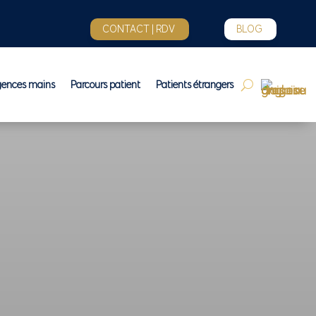
CONTACT | RDV
BLOG
gences mains
Parcours patient
Patients étrangers