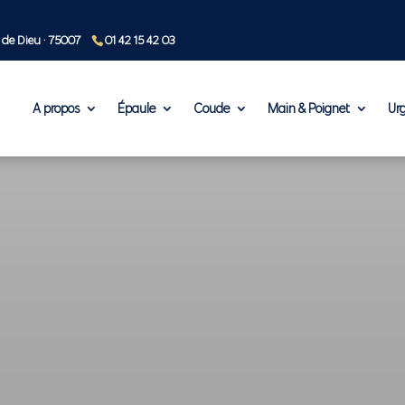
 de Dieu · 75007
01 42 15 42 03
A propos
Épaule
Coude
Main & Poignet
Ur