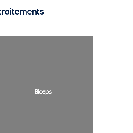
 traitements
Biceps