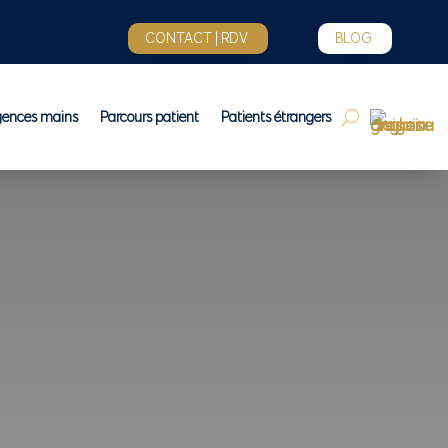
CONTACT | RDV
BLOG
gences mains
Parcours patient
Patients étrangers