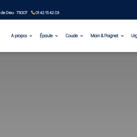
 de Dieu · 75007
01 42 15 42 03
A propos
Épaule
Coude
Main & Poignet
Ur