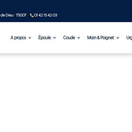
 de Dieu · 75007
01 42 15 42 03
A propos
Épaule
Coude
Main & Poignet
Ur