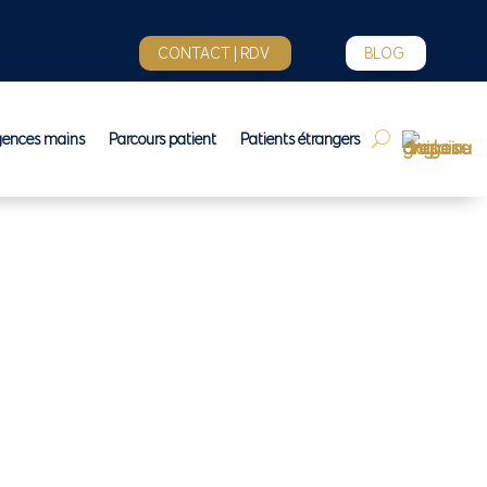
CONTACT | RDV
BLOG
gences mains
Parcours patient
Patients étrangers