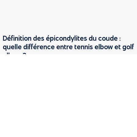
Définition des épicondylites du coude :
quelle différence entre tennis elbow et golf
elbow ?
Le
coude
comprend trois os (humérus du bras, radius et
ulna de l’avant-bras), formant une articulation composée
d’une seule cavité synoviale. Cette dernière est stabilisée
par trois ligaments : le ligament collatéral médial, le
ligament collatéral latéral et le ligament annulaire radial.
Les
épicondyles
sont deux petites protubérances
osseuses de l’humérus, situées au-dessus des condyles
de la trochlée humérale. Ils servent de points d’insertion à
un groupe de muscles dits épicondyliens, participant à la